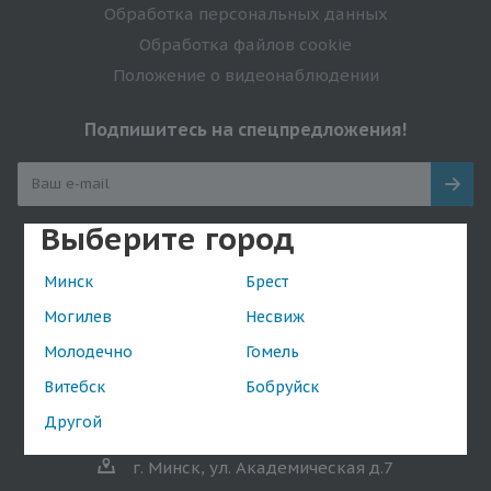
Обработка персональных данных
Обработка файлов cookie
Положение о видеонаблюдении
Подпишитесь на спецпредложения!
Выберите город
Оставайтесь на связи
Минск
Брест
Могилев
Несвиж
Молодечно
Гомель
Наши контакты
Витебск
Бобруйск
+375(29) 601-89-10
shop@da.by
Другой
г. Минск, ул. Академическая д.7