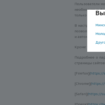
Пользователи мо
необходимых фай
Вы
только в случае
Минс
В настройках св
позволяют посе
Моло
и автоматически
Друг
Кроме того, пол
Подробнее о пар
страницы сайтов
[Firefox](
https://
[Chrome](
https:/
[Safari](
https://s
[Opera](
https://