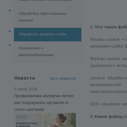
Обработка персональных
данных
1. Что такое фа
Обработка файлов cookie
Файлы сookie
—
интернет-сайта 
Положение о
видеонаблюдении
Файлы сookie мо
удаляться с исп
Новости
Целью обработк
Все новости
возможностей 
3 июля 2026
персонализирова
Профилактика аллергии летом:
как поддержать организм в
ООО «Яндейл» не
сезон цветения
2. Какие файлы
с