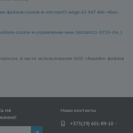
ние-файлов-cookie-в-microsoft-edge-63 947 406−40ac-
файлов-cookie-и-управление-ими-168dab11−0753−04...
)
просом, в части использования ООО «Яндейл» файлов
ь на
Наши контакты
жения!
+375(29) 601-89-10