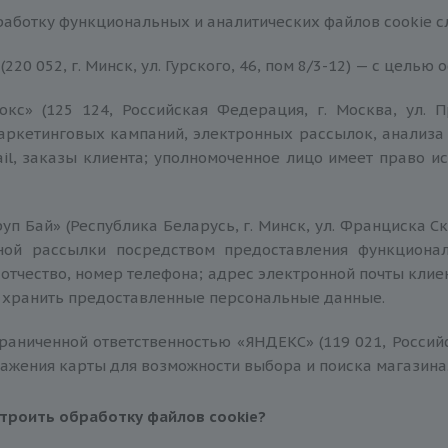
аботку функциональных и аналитических файлов сookie 
220 052, г. Минск, ул. Гурского, 46, пом 8/3-12) — с цель
кс» (125 124, Российская Федерация, г. Москва, ул. 
аркетинговых кампаний, электронных рассылок, анализа 
ail, заказы клиента; уполномоченное лицо имеет право 
уп Бай» (Республика Беларусь, г. Минск, ул. Франциска Ск
ной рассылки посредством предоставления функциона
 отчество, номер телефона; адрес электронной почты клие
, хранить предоставленные персональные данные.
раниченной ответственностью «ЯНДЕКС» (119 021, Российск
ажения карты для возможности выбора и поиска магазина
строить обработку файлов
сookie
?