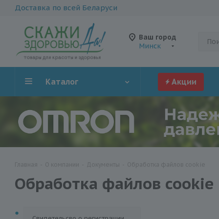
Доставка по всей Беларуси
Ваш город
Минск
Каталог
Акции
Главная
-
О компании
-
Документы
-
Обработка файлов cookie
Обработка файлов cookie
Cвидетельсво о регистрации