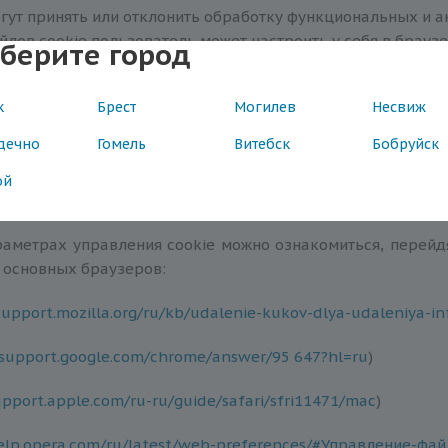
гут принять или отклонить обработку функциональных и ан
лов cookie пользователь может настроить у себя в браузе
берите город
 использования необходимых файлов cookie.
к
Брест
Могилев
Несвиж
оего браузера пользователи могут регулировать сбор вс
щать интернет-сайты в режиме «инкогнито», чтобы ог
дечно
Гомель
Витебск
Бобруйск
 удалять некоторые типы файлов cookie.
ой
ьзователь может удалить ранее сохраненные файлы сookie
аметрах управления сookie можно ознакомиться, перей
 основных браузеров:
support.mozilla.org/ru/kb/udalenie-kukov-dlya-udaleniya-in
/support.google.com/chrome/answer/95 647?hl=ru
)
upport.apple.com/ru-ru/guide/safari/sfri11471/mac
)
help.opera.com/ru/latest/web-preferences/#Управление-фа