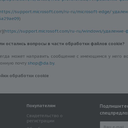
https://support.microsoft.com/ru-ru/microsoft-edge/ удале
6a29ae09
)
r](
https://support.microsoft.com/ru-ru/windows/удаление-
если остались вопросы
в части обработки файлов
сookie
?
егда может направить сообщение с имеющимся у него во
ронную почту
shop@da.by
.
йки обработки cookie
Покупателям
Подпишитес
спецпредло
Свидетельство о
регистрации