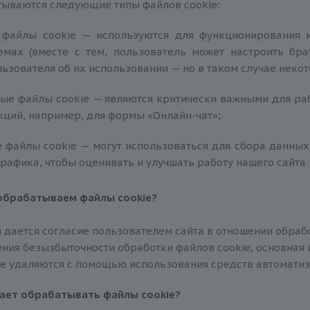
тываются следующие типы файлов сookie:
файлы сookie — используются для функционирования к
емах (вместе с тем, пользователь может настроить бра
ьзователя об их использовании — но в таком случае некот
ые файлы сookie — являются критически важными для раб
ций, например, для формы «Онлайн-чат»;
е файлы сookie — могут использоваться для сбора данны
трафика, чтобы оценивать и улучшать работу нашего сайта.
 обрабатываем файлы
сookie
?
 дается согласие пользователем сайта в отношении обработ
ния безызбыточности обработки файлов сookie, основная и
ie удаляются с помощью использования средств автоматиз
гает обрабатывать файлы
сookie
?