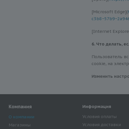
[Microsoft Edge](
c3b8−57b9−2a94
[Internet Explore
6. Что делать, 
Пользователь вс
сookie, на элект
Изменить настро
Компания
Информация
Условия оплаты
О компании
Условия доставки
Магазины