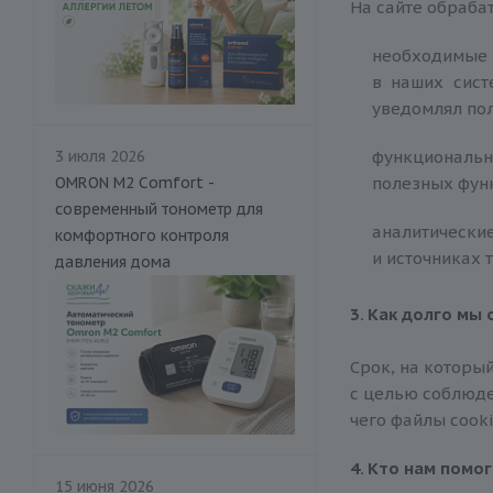
На сайте обраба
необходимые 
в наших сист
уведомлял пол
функциональн
3 июля 2026
полезных функ
OMRON M2 Comfort -
современный тонометр для
аналитически
комфортного контроля
и источниках 
давления дома
3. Как дол
го мы
Срок, на который
с целью соблюде
чего файлы сook
4. Кто нам пом
о
15 июня 2026