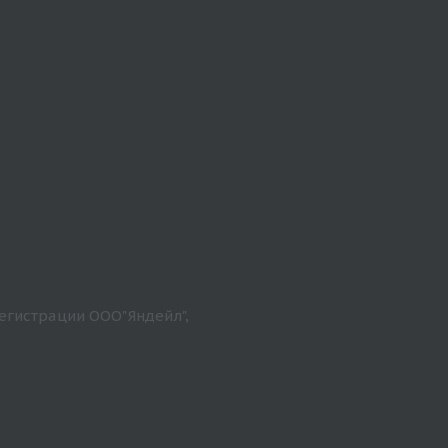
егистрации ООО"Яндейл",