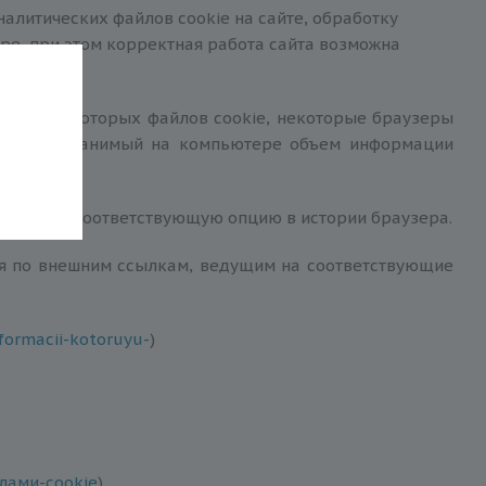
алитических файлов cookie на сайте, обработку
ре, при этом корректная работа сайта возможна
ех или некоторых файлов сookie, некоторые браузеры
раничить хранимый на компьютере объем информации
, выбрав соответствующую опцию в истории браузера.
дя по внешним ссылкам, ведущим на соответствующие
formacii-kotoruyu-
)
йлами-cookie
)