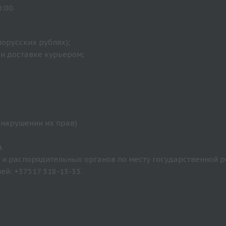
:00.
лорусских рублях);
ри доставке курьером;
 нарушении их прав)
.
и распорядительных органов по месту государственной р
й: +37517 318-13-33.