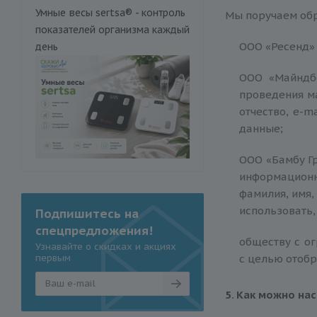
Умные весы sertsa® - контроль
Мы поручаем обр
показателей организма каждый
ООО «Ресенд» (
день
ООО «Майндбо
проведения м
отчество, e-m
данные;
ООО «Бамбу Гр
информацион
фамилия, имя,
использовать
Подпишитесь на
спецпредложения!
обществу с ог
Узнавайте о скидках и акциях
первым
с целью отобр
5. Как можно на