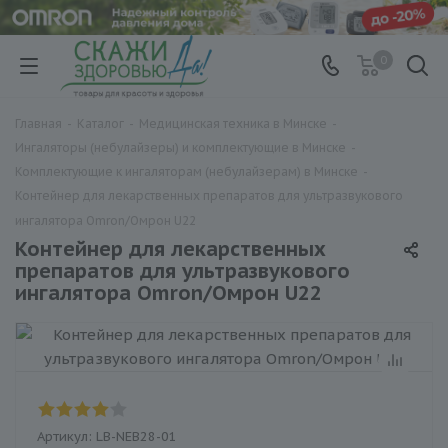
0
Главная
-
Каталог
-
Медицинская техника в Минске
-
Ингаляторы (небулайзеры) и комплектующие в Минске
-
Комплектующие к ингаляторам (небулайзерам) в Минске
-
Контейнер для лекарственных препаратов для ультразвукового
ингалятора Omron/Омрон U22
Контейнер для лекарственных
препаратов для ультразвукового
ингалятора Omron/Омрон U22
Артикул:
LB-NEB28-01