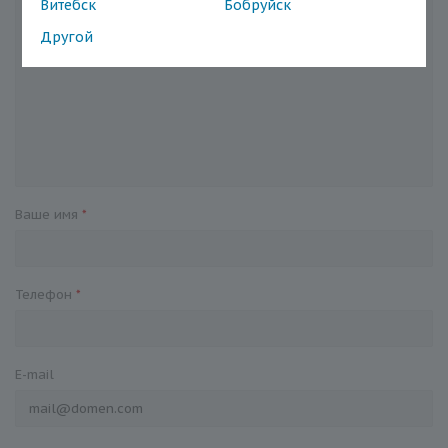
Витебск
Бобруйск
Другой
Ваше имя
*
Телефон
*
E-mail