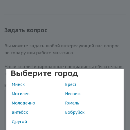
Задать вопрос
Вы можете задать любой интересующий вас вопрос
по товару или работе магазина.
Наши квалифицированные специалисты обязательно
Выберите город
вам помогут.
Минск
Брест
Вопрос
*
Могилев
Несвиж
Молодечно
Гомель
Витебск
Бобруйск
Другой