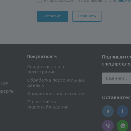
Я подтверждаю, что ознакомился с «
Положен
Отменить
Покупателям
Подпишитес
спецпредло
Свидетельство о
регистрации
Обработка персональных
вара
данных
оферты
Обработка файлов cookie
Оставайтесь
Положение о
видеонаблюдении