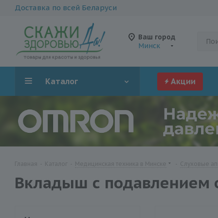
Доставка по всей Беларуси
Ваш город
Минск
Каталог
Акции
Главная
-
Каталог
-
Медицинская техника в Минске
-
Слуховые ап
Вкладыш с подавлением о