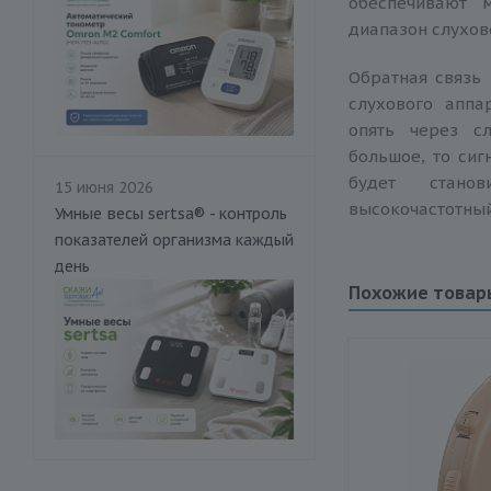
обеспечивают 
диапазон слухов
Обратная связь 
слухового аппа
опять через с
большое, то сиг
будет стано
15 июня 2026
высокочастотный
Умные весы sertsa® - контроль
показателей организма каждый
день
Похожие товар