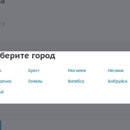
ыв
1
берите город
к
Брест
Могилев
Несвиж
дечно
Гомель
Витебск
Бобруйск
ой