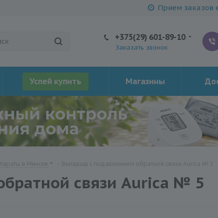
Прием заказов е
+375(29) 601-89-10
Заказать звонок
Успей купить
Магазины
Дос
параты в Минске
-
Вкладыш с подавлением обратной связи Aurica № 5
братной связи Aurica № 5