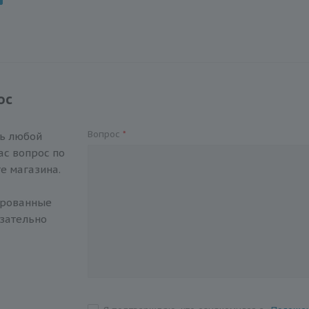
ос
Вопрос
*
ть любой
с вопрос по
е магазина.
ированные
зательно