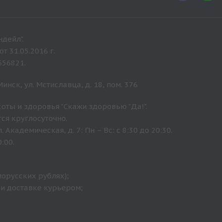
дейл".
 31.05.2016 г.
656821.
нск, ул. Мстиславца, д. 18, пом. 376
оты и здоровья "Скажи здоровью "Да!".
ся круглосуточно.
Академическая, д. 7: Пн – Вс: с 8:30 до 20:30.
:00.
лорусских рублях);
ри доставке курьером;