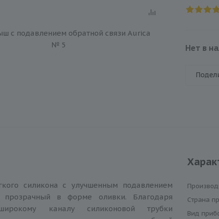
Нет в н
Подел
Харак
гкого силикона с улучшенным подавлением
Производ
и прозрачный в форме оливки. Благодаря
Cтрана п
широкому каналу силиконовой трубки
Вид приб