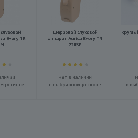
слуховой
Цифровой слуховой
Круглы
ca Every TR
аппарат Aurica Every TR
0M
220SР
аличии
Нет в наличии
Н
м регионе
в выбранном регионе
в вы