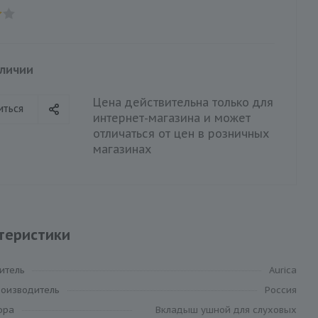
аличии
Цена действительна только для
иться
интернет-магазина и может
отличаться от цен в розничных
магазинах
теристики
итель
Aurica
роизводитель
Россия
ора
Вкладыш ушной для слуховых