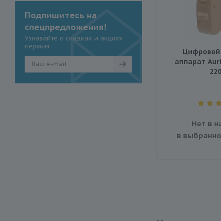
Подпишитесь на
спецпредложения!
Узнавайте о скидках и акциях
первым
Цифровой 
аппарат Auri
22
Нет в н
в выбранно