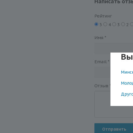
Написать отз
Рейтинг
5
4
3
2
Имя
*
Вы
Email
*
Минс
Моло
Отзыв
*
Друг
Отправить