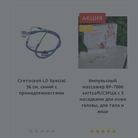
АКЦИЯ
ХИТ
Стетоскоп LD Special
Импульсный
56 см, синий с
массажер BP-7000
принадлежностями
sertsa®/СЭРЦА с 5
насадками для кожи
головы, для тела и
лица