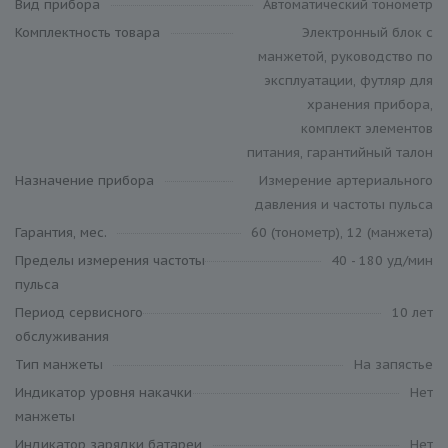
Вид прибора
Автоматический тонометр
Комплектность товара
Электронный блок с
манжетой, руководство по
эксплуатации, футляр для
хранения прибора,
комплект элементов
питания, гарантийный талон
Назначение прибора
Измерение артериального
давления и частоты пульса
Гарантия, мес.
60 (тонометр), 12 (манжета)
Пределы измерения частоты
40 - 180 уд/мин
пульса
Период сервисного
10 лет
обслуживания
Тип манжеты
На запястье
Индикатор уровня накачки
Нет
манжеты
Индикатор зарядки батареи
Нет