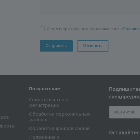
Я подтверждаю, что ознакомился с «
Положен
Отменить
Покупателям
Подпишитес
спецпредло
Свидетельство о
регистрации
Обработка персональных
вара
данных
оферты
Обработка файлов cookie
Оставайтесь
Положение о