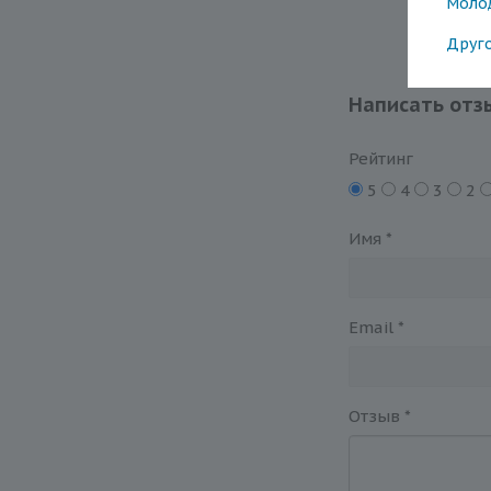
Моло
Друг
Написать отз
Рейтинг
5
4
3
2
Имя
*
Email
*
Отзыв
*