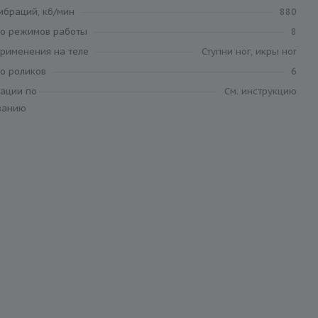
ибраций, кб/мин
880
во режимов работы
8
применения на теле
Ступни ног, икры ног
о роликов
6
ации по
См. инструкцию
ванию