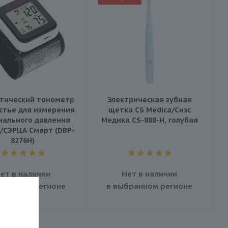
тический тонометр
Электрическая зубная
стье для измерения
щетка CS Medica/Сиэс
иального давления
Медика CS-888-H, голубая
/СЭРЦА Смарт (DBP-
8276H)
ет в наличии
Нет в наличии
бранном регионе
в выбранном регионе