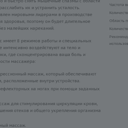
о и быстро снять мышечные спазмы с области
Частота в
расслабить их и устранить усталость.
Количест
овлен мировыми лидерами в производстве
Область 
я здоровья, поэтому он будет длительное
без малейших нареканий.
Количеств
Рекоменд
 имеет 8 режимов работы и специальных
использо
е интенсивно воздействуют на тело и
ки, где сконцентрирована ваша боль и
ости массажера:
прессионный массаж, который обеспечивают
, расположенные внутри устройства.
рефлекторных на ногах при помощи заданных
ссаж для стимулирования циркуляции крови,
шения отеков и общего укрепления организма
ый массаж.