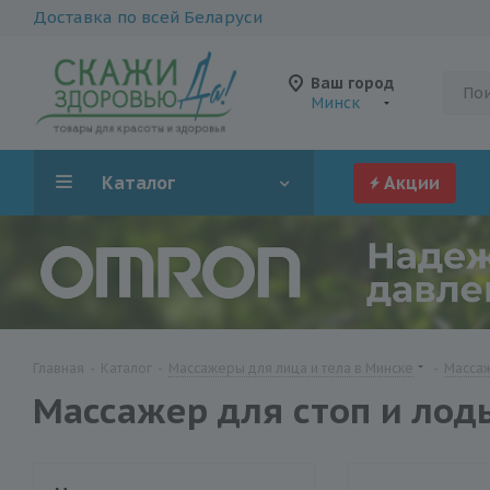
Доставка по всей Беларуси
Ваш город
Минск
Каталог
Акции
Главная
-
Каталог
-
Массажеры для лица и тела в Минске
-
Массаж
Массажер для стоп и лод