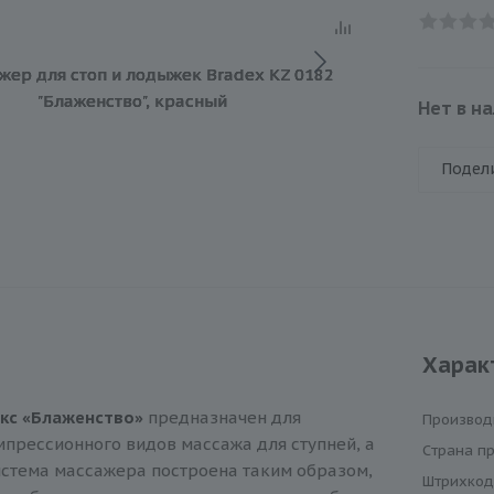
Нет в н
Подел
Харак
кс «Блаженство»
предназначен для
Производ
мпрессионного видов массажа для ступней, а
Cтрана п
Система массажера построена таким образом,
Штрихкод