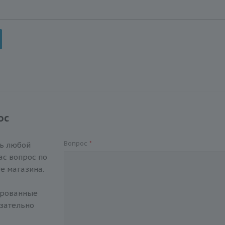
ос
Вопрос
*
ть любой
с вопрос по
е магазина.
ированные
зательно