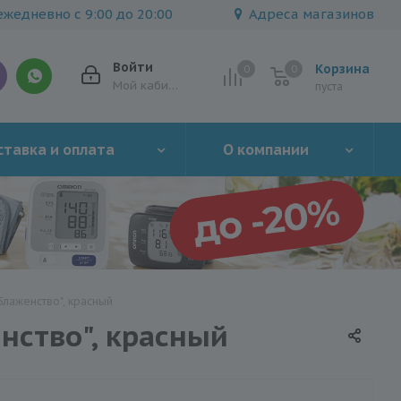
жедневно с 9:00 до 20:00
Адреса магазинов
Войти
Корзина
0
0
0
Мой кабинет
пуста
тавка и оплата
О компании
Блаженство", красный
нство", красный