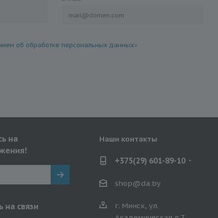
ием об обработке персональных данных
»
ь на
Наши контакты
жения!
+375(29) 601-89-10
shop@da.by
г. Минск, ул.
 на связи
Академическая д.7