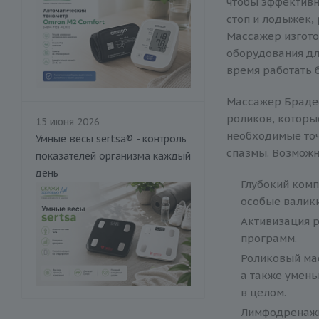
чтобы эффективн
стоп и лодыжек, 
Массажер изгот
оборудования дл
время работать 
Массажер Брадес
роликов, которы
15 июня 2026
необходимые точ
Умные весы sertsa® - контроль
спазмы. Возможн
показателей организма каждый
день
Глубокий ком
особые валики
Активизация 
программ.
Роликовый ма
а также умень
в целом.
Лимфодренажн