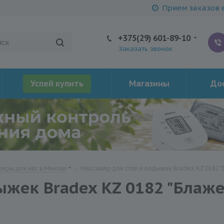
Прием заказов е
+375(29) 601-89-10
Заказать звонок
Успей купить
Магазины
Дос
еры для ног в Минске
-
Массажер для стоп и лодыжек Bradex KZ 0182 "
ыжек Bradex KZ 0182 "Блаже